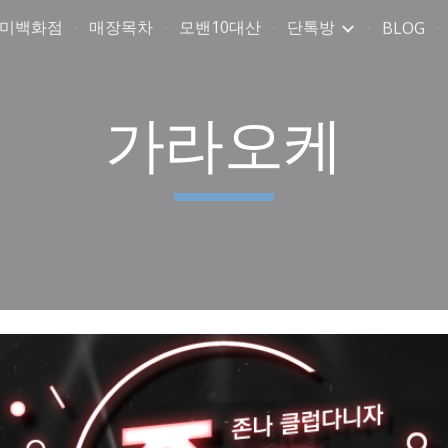
취미백화점
매장목차
모밴10대산
단톡방
BLOG
ip to main content
Skip to navigat
가라오케