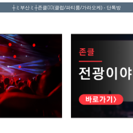
┼ミ부산ミ┼존클❤️‍🔥(클럽/파티룸/가라오케) - 단톡방