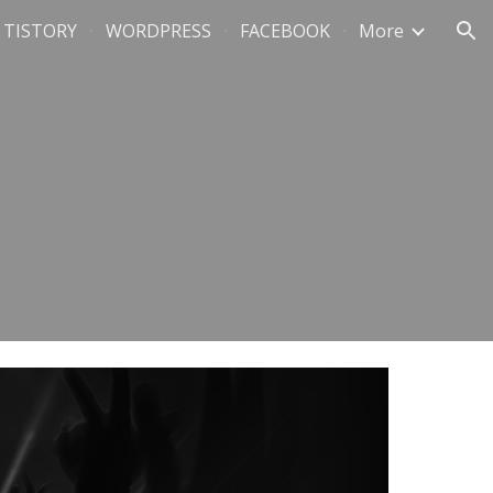
TISTORY
WORDPRESS
FACEBOOK
More
ion