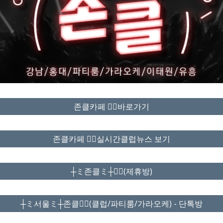
존클카페 ❤️‍🔥바로가기
존클카페 ❤️‍🔥실시간클럽뉴스 보기
┼ミ존클ミ┼❤️‍🔥(제휴방)
┼ミ서울ミ┼존클❤️‍🔥(클럽/파티룸/가라오케) - 단톡방