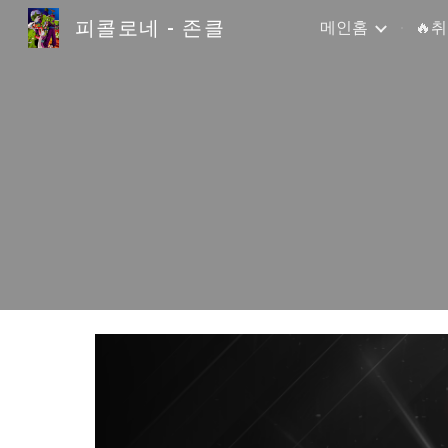
피콜로네 - 존클
메인홈
🔥
Sk