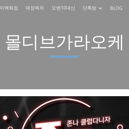
취미백화점
매장목차
모밴10대산
단톡방
BLOG
ip to main content
Skip to navigat
몰디브가라오케