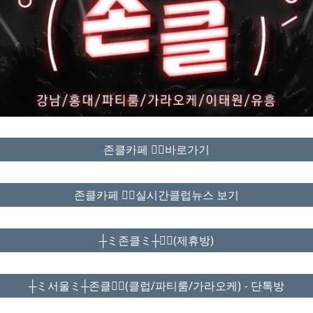
존클카페 ❤️‍🔥바로가기
존클카페 ❤️‍🔥실시간클럽뉴스 보기
┼ミ존클ミ┼❤️‍🔥(제휴방)
┼ミ서울ミ┼존클❤️‍🔥(클럽/파티룸/가라오케) - 단톡방