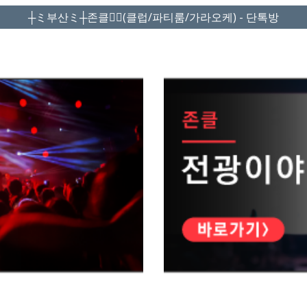
┼ミ부산ミ┼존클❤️‍🔥(클럽/파티룸/가라오케) - 단톡방