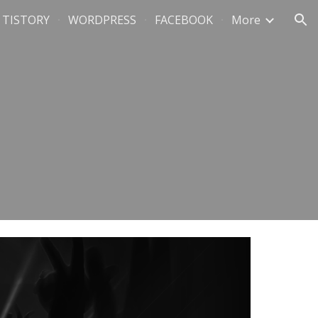
TISTORY
WORDPRESS
FACEBOOK
More
ion