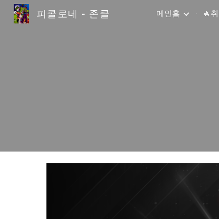
피콜로네 - 존클
메인홈
🔥
Sk