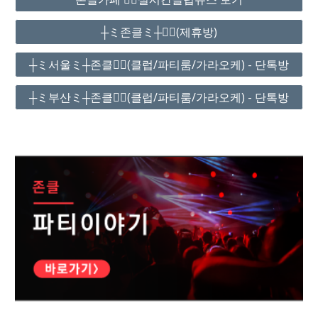
┼ミ존클ミ┼❤️‍🔥(제휴방)
┼ミ서울ミ┼존클❤️‍🔥(클럽/파티룸/가라오케) - 단톡방
┼ミ부산ミ┼존클❤️‍🔥(클럽/파티룸/가라오케) - 단톡방