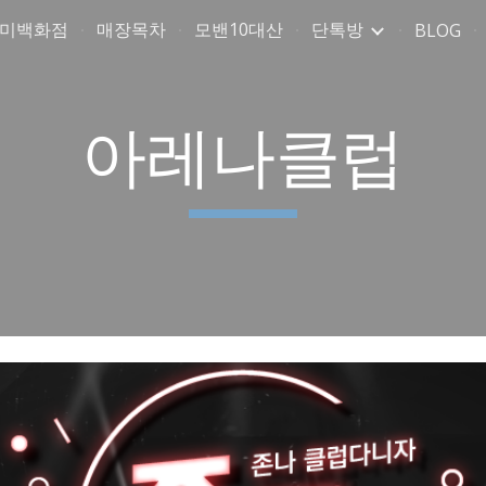
취미백화점
매장목차
모밴10대산
단톡방
BLOG
ip to main content
Skip to navigat
아레나클럽