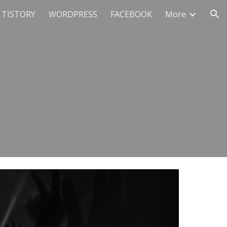
TISTORY
WORDPRESS
FACEBOOK
More
ion