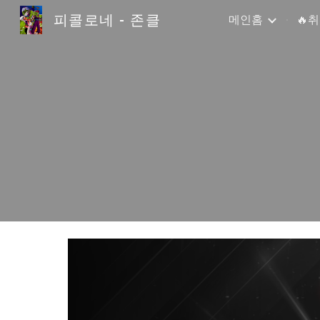
피콜로네 - 존클
메인홈
🔥
Sk