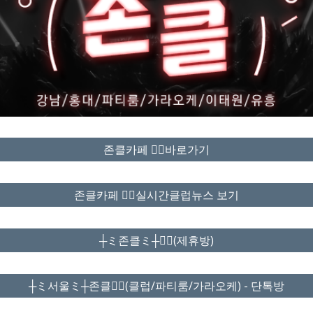
존클카페 ❤️‍🔥바로가기
존클카페 ❤️‍🔥실시간클럽뉴스 보기
┼ミ존클ミ┼❤️‍🔥(제휴방)
┼ミ서울ミ┼존클❤️‍🔥(클럽/파티룸/가라오케) - 단톡방