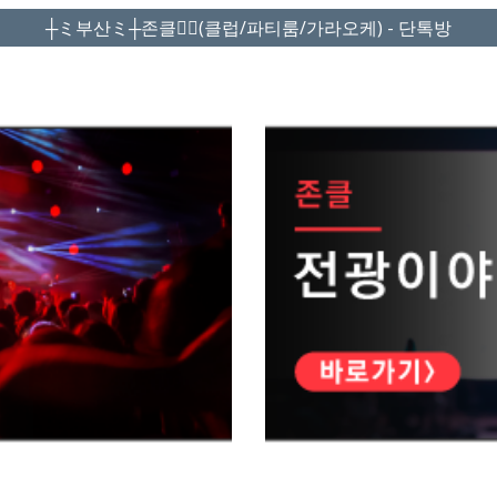
┼ミ부산ミ┼존클❤️‍🔥(클럽/파티룸/가라오케) - 단톡방