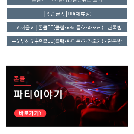
┼ミ존클ミ┼❤️‍🔥(제휴방)
┼ミ서울ミ┼존클❤️‍🔥(클럽/파티룸/가라오케) - 단톡방
┼ミ부산ミ┼존클❤️‍🔥(클럽/파티룸/가라오케) - 단톡방