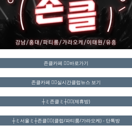
존클카페 ❤️‍🔥바로가기
존클카페 ❤️‍🔥실시간클럽뉴스 보기
┼ミ존클ミ┼❤️‍🔥(제휴방)
┼ミ서울ミ┼존클❤️‍🔥(클럽/파티룸/가라오케) - 단톡방