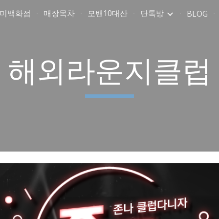
취미백화점
매장목차
모밴10대산
단톡방
BLOG
ip to main content
Skip to navigat
해외라운지클럽