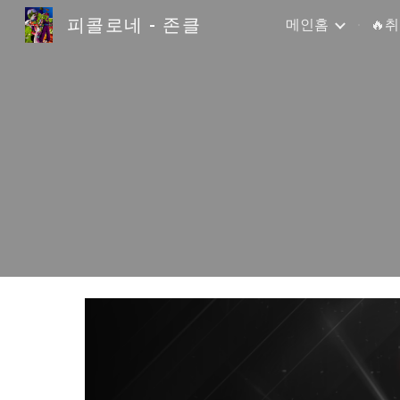
피콜로네 - 존클
메인홈
🔥
Sk