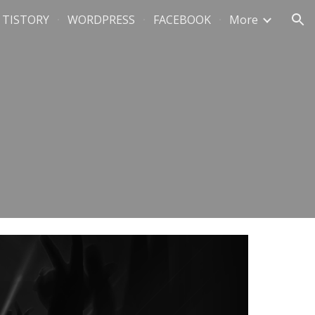
TISTORY
WORDPRESS
FACEBOOK
More
ion