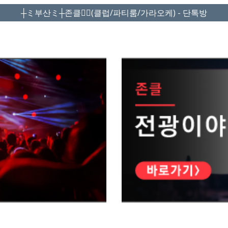
┼ミ부산ミ┼존클❤️‍🔥(클럽/파티룸/가라오케) - 단톡방