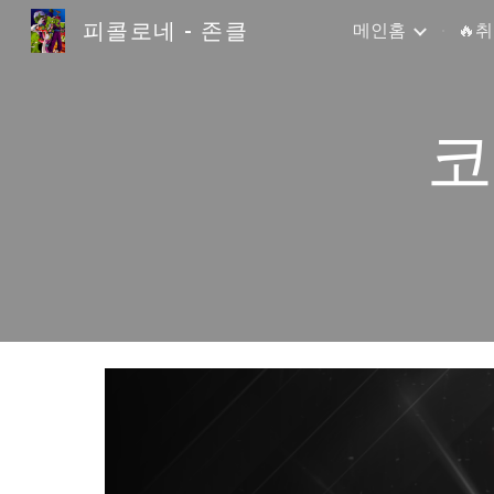
피콜로네 - 존클
메인홈
🔥
Sk
코