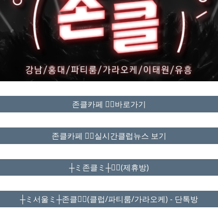
존클카페 ❤️‍🔥바로가기
존클카페 ❤️‍🔥실시간클럽뉴스 보기
┼ミ존클ミ┼❤️‍🔥(제휴방)
┼ミ서울ミ┼존클❤️‍🔥(클럽/파티룸/가라오케) - 단톡방