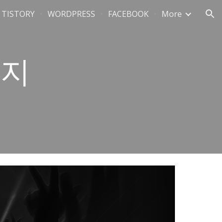
TISTORY
WORDPRESS
FACEBOOK
More
ion
운지