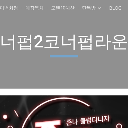
취미백화점
매장목차
모밴10대산
단톡방
BLOG
ip to main content
Skip to navigat
너펍2코너펍라